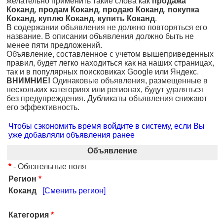
желательно применить такие слова как
продажа
Коканд
,
продам Коканд
,
продаю Коканд
,
покупка
Коканд
,
куплю Коканд
,
купить Коканд
.
В содержании объявления не должно повторяться его
название. В описании объявления должно быть не
менее пяти предложений.
Объявление, составленное с учетом вышеприведенных
правил, будет легко находиться как на наших страницах,
так и в популярных поисковиках Google или Яндекс.
ВНИМНИЕ!
Одинаковые объявления, размещенные в
нескольких категориях или регионах, будут удаляться
без предупреждения. Дубликаты объявления снижают
его эффективность.
Чтобы сэкономить время войдите в систему, если Вы
уже добавляли объявления ранее
Объявление
*
- Обязтельные поля
Регион
*
Коканд
[Сменить регион]
Категория
*