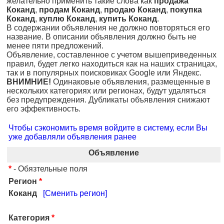
желательно применить такие слова как
продажа
Коканд
,
продам Коканд
,
продаю Коканд
,
покупка
Коканд
,
куплю Коканд
,
купить Коканд
.
В содержании объявления не должно повторяться его
название. В описании объявления должно быть не
менее пяти предложений.
Объявление, составленное с учетом вышеприведенных
правил, будет легко находиться как на наших страницах,
так и в популярных поисковиках Google или Яндекс.
ВНИМНИЕ!
Одинаковые объявления, размещенные в
нескольких категориях или регионах, будут удаляться
без предупреждения. Дубликаты объявления снижают
его эффективность.
Чтобы сэкономить время войдите в систему, если Вы
уже добавляли объявления ранее
Объявление
*
- Обязтельные поля
Регион
*
Коканд
[Сменить регион]
Категория
*