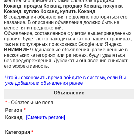
желательно применить такие слова как
продажа
Коканд
,
продам Коканд
,
продаю Коканд
,
покупка
Коканд
,
куплю Коканд
,
купить Коканд
.
В содержании объявления не должно повторяться его
название. В описании объявления должно быть не
менее пяти предложений.
Объявление, составленное с учетом вышеприведенных
правил, будет легко находиться как на наших страницах,
так и в популярных поисковиках Google или Яндекс.
ВНИМНИЕ!
Одинаковые объявления, размещенные в
нескольких категориях или регионах, будут удаляться
без предупреждения. Дубликаты объявления снижают
его эффективность.
Чтобы сэкономить время войдите в систему, если Вы
уже добавляли объявления ранее
Объявление
*
- Обязтельные поля
Регион
*
Коканд
[Сменить регион]
Категория
*