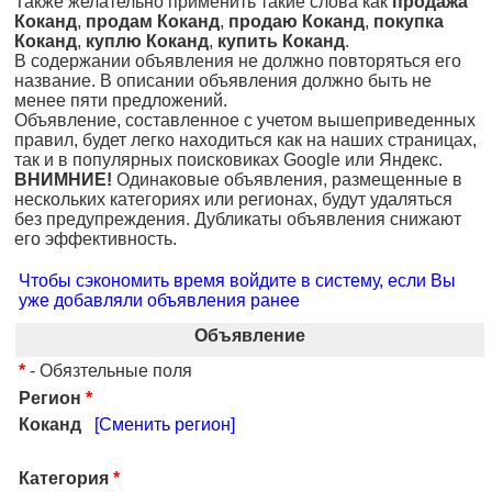
Также желательно применить такие слова как
продажа
Коканд
,
продам Коканд
,
продаю Коканд
,
покупка
Коканд
,
куплю Коканд
,
купить Коканд
.
В содержании объявления не должно повторяться его
название. В описании объявления должно быть не
менее пяти предложений.
Объявление, составленное с учетом вышеприведенных
правил, будет легко находиться как на наших страницах,
так и в популярных поисковиках Google или Яндекс.
ВНИМНИЕ!
Одинаковые объявления, размещенные в
нескольких категориях или регионах, будут удаляться
без предупреждения. Дубликаты объявления снижают
его эффективность.
Чтобы сэкономить время войдите в систему, если Вы
уже добавляли объявления ранее
Объявление
*
- Обязтельные поля
Регион
*
Коканд
[Сменить регион]
Категория
*