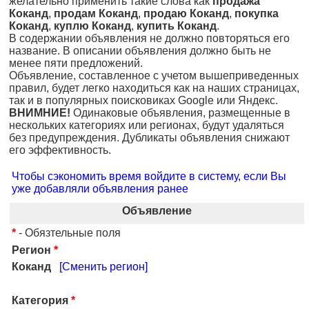
желательно применить такие слова как
продажа
Коканд
,
продам Коканд
,
продаю Коканд
,
покупка
Коканд
,
куплю Коканд
,
купить Коканд
.
В содержании объявления не должно повторяться его
название. В описании объявления должно быть не
менее пяти предложений.
Объявление, составленное с учетом вышеприведенных
правил, будет легко находиться как на наших страницах,
так и в популярных поисковиках Google или Яндекс.
ВНИМНИЕ!
Одинаковые объявления, размещенные в
нескольких категориях или регионах, будут удаляться
без предупреждения. Дубликаты объявления снижают
его эффективность.
Чтобы сэкономить время войдите в систему, если Вы
уже добавляли объявления ранее
Объявление
*
- Обязтельные поля
Регион
*
Коканд
[Сменить регион]
Категория
*