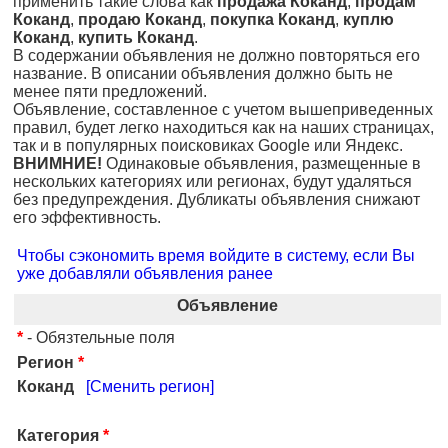
применить такие слова как
продажа Коканд
,
продам
Коканд
,
продаю Коканд
,
покупка Коканд
,
куплю
Коканд
,
купить Коканд
.
В содержании объявления не должно повторяться его
название. В описании объявления должно быть не
менее пяти предложений.
Объявление, составленное с учетом вышеприведенных
правил, будет легко находиться как на наших страницах,
так и в популярных поисковиках Google или Яндекс.
ВНИМНИЕ!
Одинаковые объявления, размещенные в
нескольких категориях или регионах, будут удаляться
без предупреждения. Дубликаты объявления снижают
его эффективность.
Чтобы сэкономить время войдите в систему, если Вы
уже добавляли объявления ранее
Объявление
*
- Обязтельные поля
Регион
*
Коканд
[Сменить регион]
Категория
*