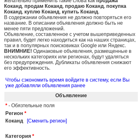
желательно применить такие слова как
продажа
Коканд
,
продам Коканд
,
продаю Коканд
,
покупка
Коканд
,
куплю Коканд
,
купить Коканд
.
В содержании объявления не должно повторяться его
название. В описании объявления должно быть не
менее пяти предложений.
Объявление, составленное с учетом вышеприведенных
правил, будет легко находиться как на наших страницах,
так и в популярных поисковиках Google или Яндекс.
ВНИМНИЕ!
Одинаковые объявления, размещенные в
нескольких категориях или регионах, будут удаляться
без предупреждения. Дубликаты объявления снижают
его эффективность.
Чтобы сэкономить время войдите в систему, если Вы
уже добавляли объявления ранее
Объявление
*
- Обязтельные поля
Регион
*
Коканд
[Сменить регион]
Категория
*