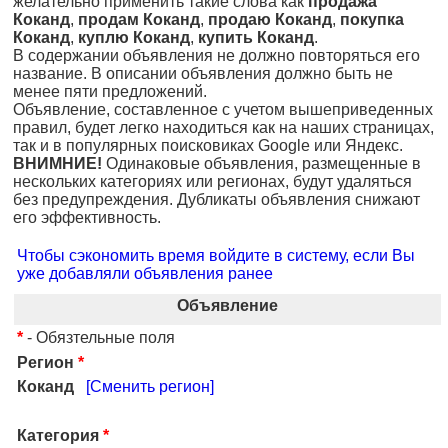
желательно применить такие слова как
продажа
Коканд
,
продам Коканд
,
продаю Коканд
,
покупка
Коканд
,
куплю Коканд
,
купить Коканд
.
В содержании объявления не должно повторяться его
название. В описании объявления должно быть не
менее пяти предложений.
Объявление, составленное с учетом вышеприведенных
правил, будет легко находиться как на наших страницах,
так и в популярных поисковиках Google или Яндекс.
ВНИМНИЕ!
Одинаковые объявления, размещенные в
нескольких категориях или регионах, будут удаляться
без предупреждения. Дубликаты объявления снижают
его эффективность.
Чтобы сэкономить время войдите в систему, если Вы
уже добавляли объявления ранее
Объявление
*
- Обязтельные поля
Регион
*
Коканд
[Сменить регион]
Категория
*