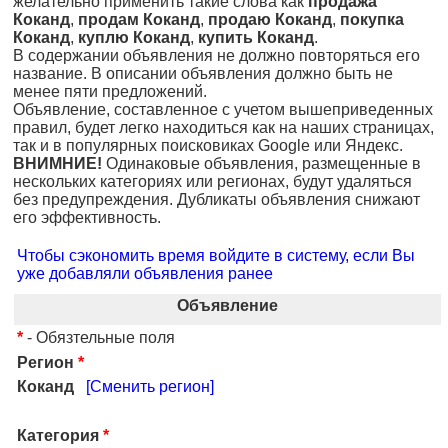
желательно применить такие слова как
продажа
Коканд
,
продам Коканд
,
продаю Коканд
,
покупка
Коканд
,
куплю Коканд
,
купить Коканд
.
В содержании объявления не должно повторяться его
название. В описании объявления должно быть не
менее пяти предложений.
Объявление, составленное с учетом вышеприведенных
правил, будет легко находиться как на наших страницах,
так и в популярных поисковиках Google или Яндекс.
ВНИМНИЕ!
Одинаковые объявления, размещенные в
нескольких категориях или регионах, будут удаляться
без предупреждения. Дубликаты объявления снижают
его эффективность.
Чтобы сэкономить время войдите в систему, если Вы
уже добавляли объявления ранее
Объявление
*
- Обязтельные поля
Регион
*
Коканд
[Сменить регион]
Категория
*