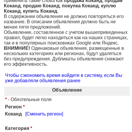
применить такие слова как
продажа Коканд
,
продам
Коканд
,
продаю Коканд
,
покупка Коканд
,
куплю
Коканд
,
купить Коканд
.
В содержании объявления не должно повторяться его
название. В описании объявления должно быть не
менее пяти предложений.
Объявление, составленное с учетом вышеприведенных
правил, будет легко находиться как на наших страницах,
так и в популярных поисковиках Google или Яндекс.
ВНИМНИЕ!
Одинаковые объявления, размещенные в
нескольких категориях или регионах, будут удаляться
без предупреждения. Дубликаты объявления снижают
его эффективность.
Чтобы сэкономить время войдите в систему, если Вы
уже добавляли объявления ранее
Объявление
*
- Обязтельные поля
Регион
*
Коканд
[Сменить регион]
Категория
*