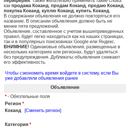
периферия
. Также желательно применить такие слова
как
продажа Коканд
,
продам Коканд
,
продаю Коканд
,
покупка Коканд
,
куплю Коканд
,
купить Коканд
.
В содержании объявления не должно повторяться его
название. В описании объявления должно быть не
менее пяти предложений.
Объявление, составленное с учетом вышеприведенных
правил, будет легко находиться как на наших страницах,
так и в популярных поисковиках Google или Яндекс.
ВНИМНИЕ!
Одинаковые объявления, размещенные в
нескольких категориях или регионах, будут удаляться
без предупреждения. Дубликаты объявления снижают
его эффективность.
Чтобы сэкономить время войдите в систему, если Вы
уже добавляли объявления ранее
Объявление
*
- Обязтельные поля
Регион
*
Коканд
[Сменить регион]
Категория
*