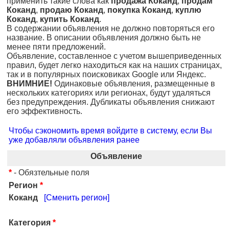
применить такие слова как
продажа Коканд
,
продам
Коканд
,
продаю Коканд
,
покупка Коканд
,
куплю
Коканд
,
купить Коканд
.
В содержании объявления не должно повторяться его
название. В описании объявления должно быть не
менее пяти предложений.
Объявление, составленное с учетом вышеприведенных
правил, будет легко находиться как на наших страницах,
так и в популярных поисковиках Google или Яндекс.
ВНИМНИЕ!
Одинаковые объявления, размещенные в
нескольких категориях или регионах, будут удаляться
без предупреждения. Дубликаты объявления снижают
его эффективность.
Чтобы сэкономить время войдите в систему, если Вы
уже добавляли объявления ранее
Объявление
*
- Обязтельные поля
Регион
*
Коканд
[Сменить регион]
Категория
*