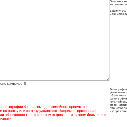
Описание не
ти символов
Защититесь 
Ваш Email а
ено символов:
0
Фотографии
увеличивает
объявления.
фотографии
попытайтесь
фото напри
ко фотографии безопасные для семейного просмотра.
http://image
 на наготу или эротику удаляются. Например: прозрачная
изображени
ли обнаженное тело в слишком откровенном нижнем белье или в
изнаки.