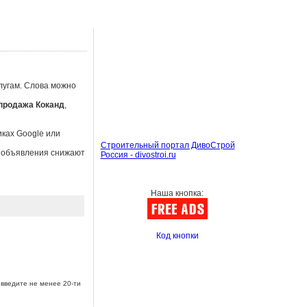
лугам. Слова можно
продажа Коканд
,
иках Google или
Строительный портал ДивоСтрой
ы объявления снижают
Россия - divostroi.ru
Наша кнопка:
Код кнопки
введите не менее 20-ти