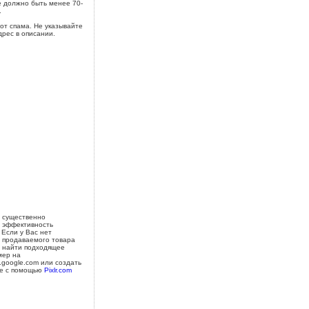
 должно быть менее 70-
.
от спама. Не указывайте
дрес в описании.
 существенно
 эффективность
 Если у Вас нет
 продаваемого товара
 найти подходящее
мер на
s.google.com или создать
е с помощью
Pixlr.com