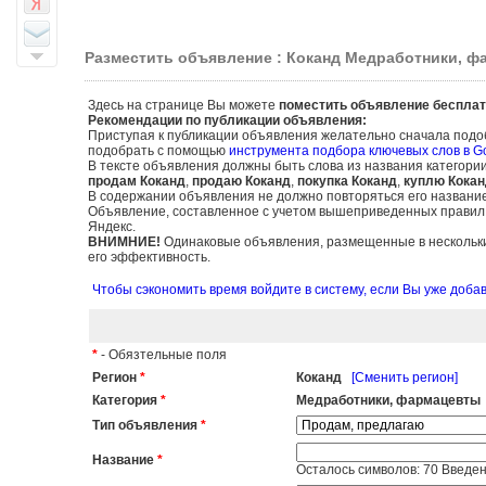
Разместить объявление : Коканд Медработники, 
Здесь на странице Вы можете
поместить объявление бесплат
Рекомендации по публикации объявления:
Приступая к публикации объявления желательно сначала подо
подобрать с помощью
инструмента подбора ключевых слов в G
В тексте объявления должны быть слова из названия категори
продам Коканд
,
продаю Коканд
,
покупка Коканд
,
куплю Кокан
В содержании объявления не должно повторяться его названи
Объявление, составленное с учетом вышеприведенных правил, б
Яндекс.
ВНИМНИЕ!
Одинаковые объявления, размещенные в нескольких
его эффективность.
Чтобы сэкономить время войдите в систему, если Вы уже доб
*
- Обязтельные поля
Регион
*
Коканд
[Сменить регион]
Категория
*
Медработники, фармацевты
Тип объявления
*
Название
*
Осталось символов:
70
Введен