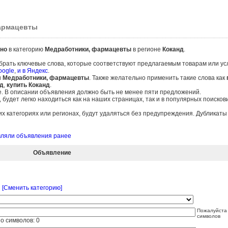
фармацевты
но
в категорию
Медработники, фармацевты
в регионе
Коканд
.
брать ключевые слова, которые соответствуют предлагаемым товарам или ус
oogle
,
и в Яндекс
.
и
Медработники, фармацевты
. Также желательно применить такие слова как
д
,
купить Коканд
.
е. В описании объявления должно быть не менее пяти предложений.
удет легко находиться как на наших страницах, так и в популярных поисков
 категориях или регионах, будут удаляться без предупреждения. Дубликат
авляли объявления ранее
Объявление
[Сменить категорию]
Пожалуйста 
символов
о символов:
0