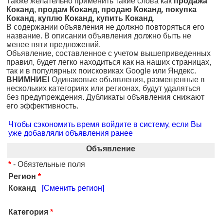
Также желательно применить такие слова как
продажа
Коканд
,
продам Коканд
,
продаю Коканд
,
покупка
Коканд
,
куплю Коканд
,
купить Коканд
.
В содержании объявления не должно повторяться его
название. В описании объявления должно быть не
менее пяти предложений.
Объявление, составленное с учетом вышеприведенных
правил, будет легко находиться как на наших страницах,
так и в популярных поисковиках Google или Яндекс.
ВНИМНИЕ!
Одинаковые объявления, размещенные в
нескольких категориях или регионах, будут удаляться
без предупреждения. Дубликаты объявления снижают
его эффективность.
Чтобы сэкономить время войдите в систему, если Вы
уже добавляли объявления ранее
Объявление
*
- Обязтельные поля
Регион
*
Коканд
[Сменить регион]
Категория
*