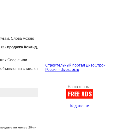
лугам. Слова можно
 как
продажа Коканд
,
иках Google или
Строительный портал ДивоСтрой
ы объявления снижают
Россия - divostroi.ru
Наша кнопка:
Код кнопки
введите не менее 20-ти