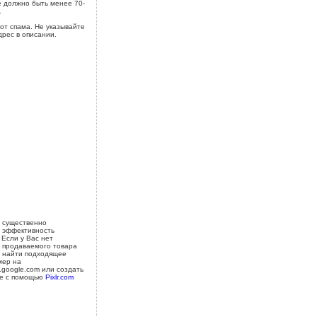
 должно быть менее 70-
.
от спама. Не указывайте
дрес в описании.
 существенно
 эффективность
 Если у Вас нет
 продаваемого товара
 найти подходящее
мер на
s.google.com или создать
е с помощью
Pixlr.com