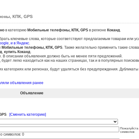
оны, КПК, GPS
но
в категорию
Мобильные телефоны, КПК, GPS
в регионе
Коканд
.
брать ключевые слова, которые соответствуют предлагаемым товарам или ус
oogle
,
и в Яндекс
.
и
Мобильные телефоны, КПК, GPS
. Также желательно применить такие слова
д
,
купить Коканд
.
е. В описании объявления должно быть не менее пяти предложений.
удет легко находиться как на наших страницах, так и в популярных поисков
 категориях или регионах, будут удаляться без предупреждения. Дубликат
авляли объявления ранее
Объявление
GPS
[Сменить категорию]
Пожалуйста 
символов
о символов:
0