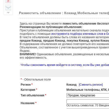
Разместить объявление : Коканд Мобильные телеф
Здесь на странице Вы можете
поместить объявление бесплат
Рекомендации по публикации объявления:
Приступая к публикации объявления желательно сначала подо
подобрать с помощью
инструмента подбора ключевых слов в G
В тексте объявления должны быть слова из названия категори
продам Коканд
,
продаю Коканд
,
покупка Коканд
,
куплю Кокан
В содержании объявления не должно повторяться его названи
Объявление, составленное с учетом вышеприведенных правил, б
Яндекс.
ВНИМНИЕ!
Одинаковые объявления, размещенные в нескольких
его эффективность.
Чтобы сэкономить время войдите в систему, если Вы уже доб
*
- Обязтельные поля
Регион
*
Коканд
[Сменить регион]
Категория
*
Мобильные телефоны, КПК, 
Тип объявления
*
Название
*
Осталось символов:
70
Введен