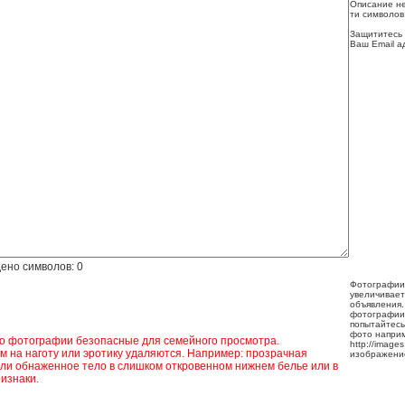
Описание не
ти символов
Защититесь 
Ваш Email а
ено символов:
0
Фотографии
увеличивает
объявления.
фотографии
попытайтесь
фото напри
ко фотографии безопасные для семейного просмотра.
http://image
 на наготу или эротику удаляются. Например: прозрачная
изображени
ли обнаженное тело в слишком откровенном нижнем белье или в
изнаки.