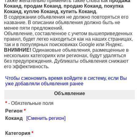
Также желательно применить такие слова как
продажа
Коканд
,
продам Коканд
,
продаю Коканд
,
покупка
Коканд
,
куплю Коканд
,
купить Коканд
.
В содержании объявления не должно повторяться его
название. В описании объявления должно быть не
менее пяти предложений.
Объявление, составленное с учетом вышеприведенных
правил, будет легко находиться как на наших страницах,
так и в популярных поисковиках Google или Яндекс.
ВНИМНИЕ!
Одинаковые объявления, размещенные в
нескольких категориях или регионах, будут удаляться
без предупреждения. Дубликаты объявления снижают
его эффективность.
Чтобы сэкономить время войдите в систему, если Вы
уже добавляли объявления ранее
Объявление
*
- Обязтельные поля
Регион
*
Коканд
[Сменить регион]
Категория
*