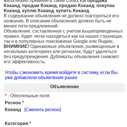
желательно применить такие слова как
продажа
Коканд
,
продам Коканд
,
продаю Коканд
,
покупка
Коканд
,
куплю Коканд
,
купить Коканд
.
В содержании объявления не должно повторяться его
название. В описании объявления должно быть не
менее пяти предложений.
Объявление, составленное с учетом вышеприведенных
правил, будет легко находиться как на наших страницах,
так и в популярных поисковиках Google или Яндекс.
ВНИМНИЕ!
Одинаковые объявления, размещенные в
нескольких категориях или регионах, будут удаляться
без предупреждения. Дубликаты объявления снижают
его эффективность.
Чтобы сэкономить время войдите в систему, если Вы
уже добавляли объявления ранее
Объявление
*
- Обязтельные поля
Регион
*
Коканд
[Сменить регион]
Категория
*