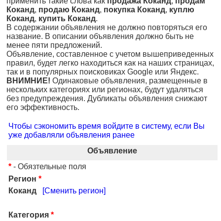
применить такие слова как
продажа Коканд
,
продам
Коканд
,
продаю Коканд
,
покупка Коканд
,
куплю
Коканд
,
купить Коканд
.
В содержании объявления не должно повторяться его
название. В описании объявления должно быть не
менее пяти предложений.
Объявление, составленное с учетом вышеприведенных
правил, будет легко находиться как на наших страницах,
так и в популярных поисковиках Google или Яндекс.
ВНИМНИЕ!
Одинаковые объявления, размещенные в
нескольких категориях или регионах, будут удаляться
без предупреждения. Дубликаты объявления снижают
его эффективность.
Чтобы сэкономить время войдите в систему, если Вы
уже добавляли объявления ранее
Объявление
*
- Обязтельные поля
Регион
*
Коканд
[Сменить регион]
Категория
*