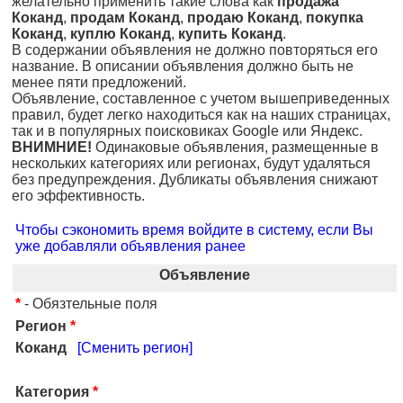
желательно применить такие слова как
продажа
Коканд
,
продам Коканд
,
продаю Коканд
,
покупка
Коканд
,
куплю Коканд
,
купить Коканд
.
В содержании объявления не должно повторяться его
название. В описании объявления должно быть не
менее пяти предложений.
Объявление, составленное с учетом вышеприведенных
правил, будет легко находиться как на наших страницах,
так и в популярных поисковиках Google или Яндекс.
ВНИМНИЕ!
Одинаковые объявления, размещенные в
нескольких категориях или регионах, будут удаляться
без предупреждения. Дубликаты объявления снижают
его эффективность.
Чтобы сэкономить время войдите в систему, если Вы
уже добавляли объявления ранее
Объявление
*
- Обязтельные поля
Регион
*
Коканд
[Сменить регион]
Категория
*