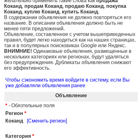
желательно применить такие слова как
продажа
Коканд
,
продам Коканд
,
продаю Коканд
,
покупка
Коканд
,
куплю Коканд
,
купить Коканд
.
В содержании объявления не должно повторяться его
название. В описании объявления должно быть не
менее пяти предложений.
Объявление, составленное с учетом вышеприведенных
правил, будет легко находиться как на наших страницах,
так и в популярных поисковиках Google или Яндекс.
ВНИМНИЕ!
Одинаковые объявления, размещенные в
нескольких категориях или регионах, будут удаляться
без предупреждения. Дубликаты объявления снижают
его эффективность.
Чтобы сэкономить время войдите в систему, если Вы
уже добавляли объявления ранее
Объявление
*
- Обязтельные поля
Регион
*
Коканд
[Сменить регион]
Категория
*