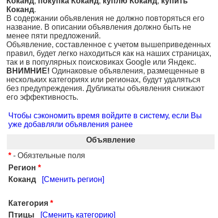
Коканд
,
покупка Коканд
,
куплю Коканд
,
купить
Коканд
.
В содержании объявления не должно повторяться его
название. В описании объявления должно быть не
менее пяти предложений.
Объявление, составленное с учетом вышеприведенных
правил, будет легко находиться как на наших страницах,
так и в популярных поисковиках Google или Яндекс.
ВНИМНИЕ!
Одинаковые объявления, размещенные в
нескольких категориях или регионах, будут удаляться
без предупреждения. Дубликаты объявления снижают
его эффективность.
Чтобы сэкономить время войдите в систему, если Вы
уже добавляли объявления ранее
Объявление
*
- Обязтельные поля
Регион
*
Коканд
[Сменить регион]
Категория
*
Птицы
[Сменить категорию]