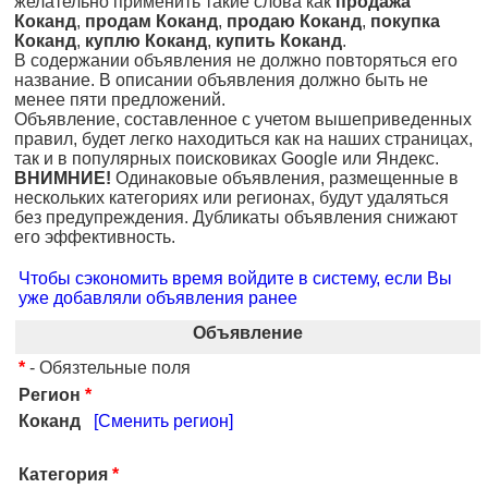
желательно применить такие слова как
продажа
Коканд
,
продам Коканд
,
продаю Коканд
,
покупка
Коканд
,
куплю Коканд
,
купить Коканд
.
В содержании объявления не должно повторяться его
название. В описании объявления должно быть не
менее пяти предложений.
Объявление, составленное с учетом вышеприведенных
правил, будет легко находиться как на наших страницах,
так и в популярных поисковиках Google или Яндекс.
ВНИМНИЕ!
Одинаковые объявления, размещенные в
нескольких категориях или регионах, будут удаляться
без предупреждения. Дубликаты объявления снижают
его эффективность.
Чтобы сэкономить время войдите в систему, если Вы
уже добавляли объявления ранее
Объявление
*
- Обязтельные поля
Регион
*
Коканд
[Сменить регион]
Категория
*