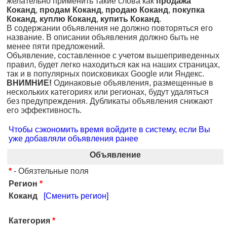
желательно применить такие слова как
продажа
Коканд
,
продам Коканд
,
продаю Коканд
,
покупка
Коканд
,
куплю Коканд
,
купить Коканд
.
В содержании объявления не должно повторяться его
название. В описании объявления должно быть не
менее пяти предложений.
Объявление, составленное с учетом вышеприведенных
правил, будет легко находиться как на наших страницах,
так и в популярных поисковиках Google или Яндекс.
ВНИМНИЕ!
Одинаковые объявления, размещенные в
нескольких категориях или регионах, будут удаляться
без предупреждения. Дубликаты объявления снижают
его эффективность.
Чтобы сэкономить время войдите в систему, если Вы
уже добавляли объявления ранее
Объявление
*
- Обязтельные поля
Регион
*
Коканд
[Сменить регион]
Категория
*