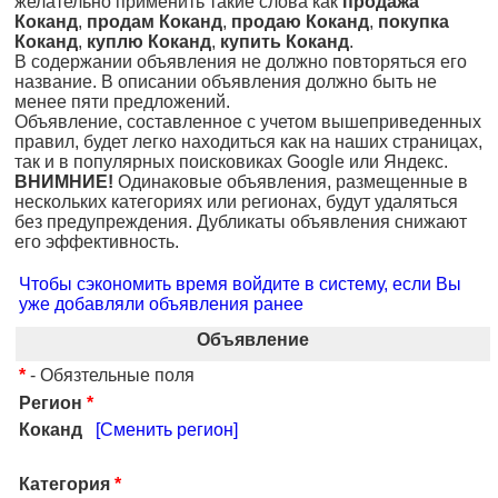
желательно применить такие слова как
продажа
Коканд
,
продам Коканд
,
продаю Коканд
,
покупка
Коканд
,
куплю Коканд
,
купить Коканд
.
В содержании объявления не должно повторяться его
название. В описании объявления должно быть не
менее пяти предложений.
Объявление, составленное с учетом вышеприведенных
правил, будет легко находиться как на наших страницах,
так и в популярных поисковиках Google или Яндекс.
ВНИМНИЕ!
Одинаковые объявления, размещенные в
нескольких категориях или регионах, будут удаляться
без предупреждения. Дубликаты объявления снижают
его эффективность.
Чтобы сэкономить время войдите в систему, если Вы
уже добавляли объявления ранее
Объявление
*
- Обязтельные поля
Регион
*
Коканд
[Сменить регион]
Категория
*