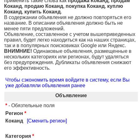
применить такие слова как
продажа Коканд
,
продам
Коканд
,
продаю Коканд
,
покупка Коканд
,
куплю
Коканд
,
купить Коканд
.
В содержании объявления не должно повторяться его
название. В описании объявления должно быть не
менее пяти предложений.
Объявление, составленное с учетом вышеприведенных
правил, будет легко находиться как на наших страницах,
так и в популярных поисковиках Google или Яндекс.
ВНИМНИЕ!
Одинаковые объявления, размещенные в
нескольких категориях или регионах, будут удаляться
без предупреждения. Дубликаты объявления снижают
его эффективность.
Чтобы сэкономить время войдите в систему, если Вы
уже добавляли объявления ранее
Объявление
*
- Обязтельные поля
Регион
*
Коканд
[Сменить регион]
Категория
*