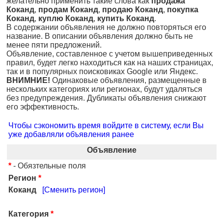
желательно применить такие слова как
продажа
Коканд
,
продам Коканд
,
продаю Коканд
,
покупка
Коканд
,
куплю Коканд
,
купить Коканд
.
В содержании объявления не должно повторяться его
название. В описании объявления должно быть не
менее пяти предложений.
Объявление, составленное с учетом вышеприведенных
правил, будет легко находиться как на наших страницах,
так и в популярных поисковиках Google или Яндекс.
ВНИМНИЕ!
Одинаковые объявления, размещенные в
нескольких категориях или регионах, будут удаляться
без предупреждения. Дубликаты объявления снижают
его эффективность.
Чтобы сэкономить время войдите в систему, если Вы
уже добавляли объявления ранее
Объявление
*
- Обязтельные поля
Регион
*
Коканд
[Сменить регион]
Категория
*