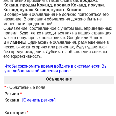
желательно применить такие слова как
продажа
Коканд
,
продам Коканд
,
продаю Коканд
,
покупка
Коканд
,
куплю Коканд
,
купить Коканд
.
В содержании объявления не должно повторяться его
название. В описании объявления должно быть не
менее пяти предложений.
Объявление, составленное с учетом вышеприведенных
правил, будет легко находиться как на наших страницах,
так и в популярных поисковиках Google или Яндекс.
ВНИМНИЕ!
Одинаковые объявления, размещенные в
нескольких категориях или регионах, будут удаляться
без предупреждения. Дубликаты объявления снижают
его эффективность.
Чтобы сэкономить время войдите в систему, если Вы
уже добавляли объявления ранее
Объявление
*
- Обязтельные поля
Регион
*
Коканд
[Сменить регион]
Категория
*