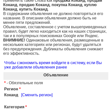
применить такие слова как
продажа Коканд
,
продам
Коканд
,
продаю Коканд
,
покупка Коканд
,
куплю
Коканд
,
купить Коканд
.
В содержании объявления не должно повторяться его
название. В описании объявления должно быть не
менее пяти предложений.
Объявление, составленное с учетом вышеприведенных
правил, будет легко находиться как на наших страницах,
так и в популярных поисковиках Google или Яндекс.
ВНИМНИЕ!
Одинаковые объявления, размещенные в
нескольких категориях или регионах, будут удаляться
без предупреждения. Дубликаты объявления снижают
его эффективность.
Чтобы сэкономить время войдите в систему, если Вы
уже добавляли объявления ранее
Объявление
*
- Обязтельные поля
Регион
*
Коканд
[Сменить регион]
Категория
*