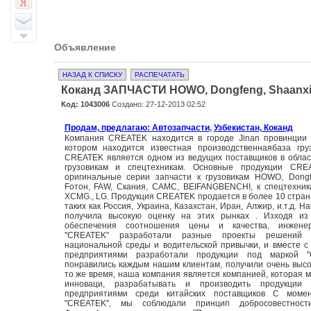
Объявление
НАЗАД К СПИСКУ
РАСПЕЧАТАТЬ
Коканд ЗАПЧАСТИ HOWO, Dongfeng, Shaanx
Код: 1043006
Создано: 27-12-2013 02:52
Продам, предлагаю: Автозапчасти
,
Узбекистан, Коканд
Компания CREATEK находится в городе Jinan провинции 
котором находится известная производственнаябаза гру
CREATEK является одном из ведущих поставщиков в облас
грузовикам и спецтехникам. Основные продукции CRE
оригинальные серии запчасти к грузовикам HOWO, Dongf
Fотон, FAW, Скания, CAMC, BEIFANGBENCHI, к спецтехни
XCMG., LG. Продукция CREATEK продается в более 10 страна
таких как Россия, Украина, Казахстан, Иран, Алжир, и.т.д. 
получила высокую оценку на этих рынках . Изходя из
обеспечения соотношения цены и качества, инжене
"CREATEK" разработали разные проекты решений
национальной среды и водительской привычки, и вместе 
предприятиями разработали продукции под маркой "
понравились каждым нашим клиентам, получили очень высо
то же время, наша компания является компанией, которая 
инноваци, разрабатывать и производить продукции 
предприятиями среди китайских поставщиков С моме
"CREATEK", мы соблюдали принцип добросовестност