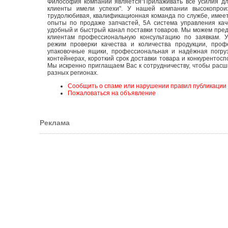
Философия компании является"Прилаживать все усилия дл
клиенты имели успехи". У нашей компании высокопроиз
трудолюбивая, квалификационная команда по службе, имее
опыты по продаже запчастей, 5А система управления кач
удобный и быстрый канал поставки товаров. Мы можем пре
клиентам профессиональную консультацию по заявкам. У
режим проверки качества и количества продукции, проф
упаковочные ящики, профессиональная и надёжная погру
контейнерах, короткий срок доставки товара и конкурентосп
Мы искренно приглащаем Вас к сотрудничеству, чтобы расш
разных регионах.
Сообщить о спаме или нарушении правил публикации
Пожаловаться на объявление
Реклама