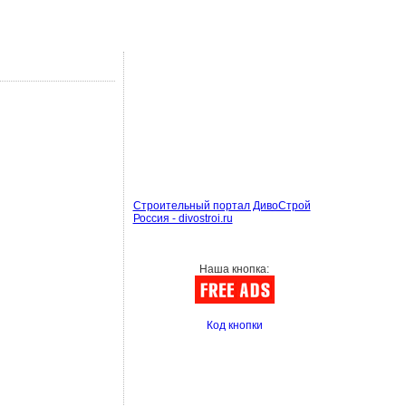
Строительный портал ДивоСтрой
Россия - divostroi.ru
Наша кнопка:
Код кнопки