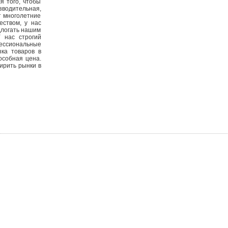
я того, чтобы
водительная,
т многолетние
еством, у нас
длогать нашим
 нас строгий
ессиональные
зка товаров в
особная цена.
ирить рынки в