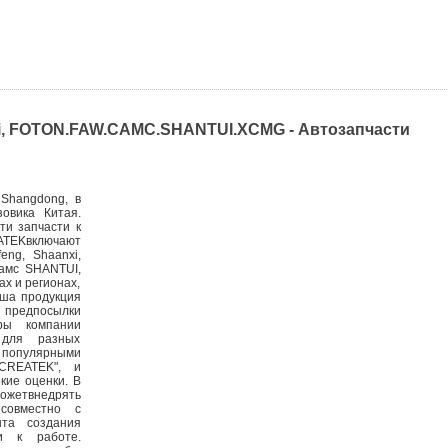
i, FOTON.FAW.CAMC.SHANTUI.XCMG - Автозапчасти
Shangdong, в
зовика Китая.
ти запчасти к
ATEKвключают
eng, Shaanxi,
камс SHANTUI,
х и регионах,
Наша продукция
 предпосылки
ры компании
 для разных
с популярными
CREATEK", и
кие оценки. В
можетвнедрять
совместно с
нта создания
и к работе.