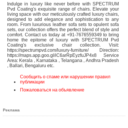
Indulge in luxury like never before with SPECTRUM
Pvd Coating's exquisite range of chairs. Elevate your
living space with our meticulously crafted luxury chairs,
designed to add elegance and sophistication to any
room. From luxurious leather sofa sets to opulent sofa
sets, our collection offers the perfect blend of style and
comfort. Contact us today at +91-7676559349 to bring
home the epitome of luxury with SPECTRUM Pvd
Coating's exclusive chair collection. Visit:
https://spectrumpvd.com/luxury-furniture/ Direction:
https://maps.app.goo.gl/iC6arRpEyzfuJP4x8 Service
Area: Kerala , Karnataka , Telangana , Andhra Pradesh
, Ballari, Bengaluru etc.
Сообщить о спаме или нарушении правил
публикации
Пожаловаться на объявление
Реклама