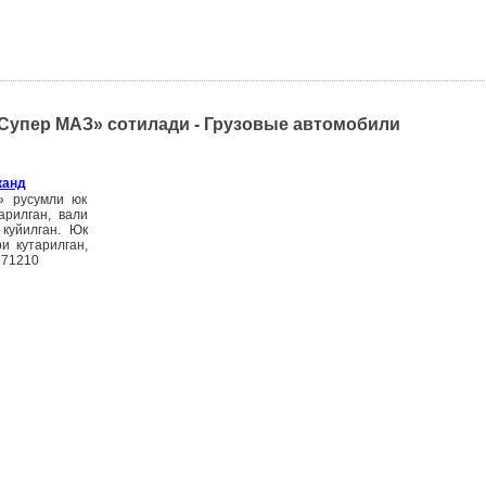
«Супер МАЗ» сотилади - Грузовые автомобили
канд
» русумли юк
арилган, вали
 куйилган. Юк
и кутарилган,
671210