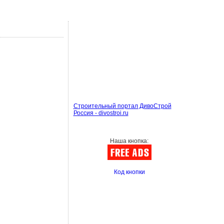
Строительный портал ДивоСтрой
Россия - divostroi.ru
Наша кнопка:
Код кнопки