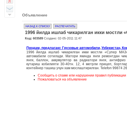
Объявление
НАЗАД К СПИСКУ
РАСПЕЧАТАТЬ
1996 йилда ишлаб чикарилган икки мостли 
Код: 603589
Создано: 02-05-2011 11:47
Продам, предлагаю: Грузовые автомобили
,
Узбекистан, Ко
1996 йилда ишлаб чикарилган икки мостли «Супер МАЗ
автомабили сотилади. Матори якинда янги ремонтдан чик
янги, баллон, аккумулятор ва радиатори янги, антифриз
кутариш кобилияти 30-40тн. 12, 4 метрли прицеп, бортлар
контейнер ташиш учун хам мослаштирилган. Telefon 99874 2
Сообщить о спаме или нарушении правил публикации
Пожаловаться на объявление