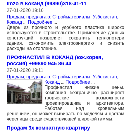
Imzo в Коканд (99890)318-41-11
27-01-2020 19:16
Продам, предлагаю: Стройматериалы
,
Узбекистан,
Коканд
...
Подробнее
...
Дверь из прочного и удобного пластика широко
используются в строительстве. Применение данных
конструкций позволяет сократить теплопотери
здания, сэкономить электроэнергию и снизить
расходы на отопление.
ПРОФНАСТИЛ В КОКАНД (юж.корея,
россия) +99890 945 86 44
27-01-2020 19:11
Продам, предлагаю: Стройматериалы
,
Узбекистан,
Коканд
...
Подробнее
...
Профнастил низкие цены.
Компания безгранично расширяет
творческие возможности
проектировщика и архитектора.
Работая над кровельным
решением, он может выбирать по моделям и цветам
черепицы среди существующей широкой гаммы.
Продам 3х комнатную квартиру