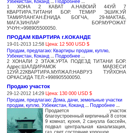
Узбекистан, Коканд
...
Подробнее
...
1 ХОНА 2 КАВАТ А.НАВОИЙ 44УЙ 7
КВАРТИРА.ТИТАНИ БОР. ТЕМИР ЭШИК.УЙ
ТАМИРЛАНГАН.ЁНИДА БОГЧА, 29-МАКТАБ,
МАГАЗИНЛАР БОР.МУРОЖАТ
УЧУН:+998905500050.
ПРОДАМ КВАРТИРА г.КОКАНДЕ
19-01-2013 12:58
Цена: 12 500 USD $
Продам, предлагаю: Квартиры продам, куплю
,
Узбекистан, Коканд
...
Подробнее
...
2 ХОНАЛИ 2 ЭТАЖ.УРТА ПОДЕЗД ТИТАНИ БОР.
Адрес:ШАЛДИРАМОК МАВЗЕСИ
12УЙ.22КВАРТИРА.МУЛЖАЛ:НАВРУЗ ТУЙХОНА
ОРКАСИДА ТЕЛ:+998905500050.
Продаю участок
29-12-2012 14:29
Цена: 130 000 USD $
Продам, предлагаю: Дома, дачи, земельные участки
продам, куплю
,
Узбекистан, Коканд
...
Подробнее
...
Продается участок
благоустроенный кирпичный 8 соток
9 комнат, кухня, 2 санузла бассейн,
подвал центральная канализация,
газ, свет, состояние хорошое..