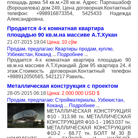
площадь дома 54 кв.м.+28 кв.м. Адрес: Парпашабоф
(Ворошилова) дом 249, Цена договорная.Контактный
телефон: +998916873354, 5425433 Надежда
Александровна.
Продается 4-х комнатная квартира
площадью 90 кв.м.на массиве А.Т.Хукан
21-07-2015 19:04
Цена: 10 сўм
Продам, предлагаю: Квартиры продам, куплю
,
Узбекистан, Коканд
...
Подробнее
...
Продается 4-х комнатная квартира площадью 90
кв.м.на массиве А.Т.Хукандий. Дом 95 квартира 24, 4
этаж.Стоимость договорная.Контактный телефон
+998912050565, 5421217 Равиль..
Металлическая конструкция с проектом
28-05-2015 06:18
Цена: 2 000 000 USD $
Продам, предлагаю: Стройматериалы
,
Узбекистан,
Коканд
...
Подробнее
...
МЕТАЛЛИЧЕСКАЯ КОНСТРУКЦИЯ
Ф10 - 313.98 тн. МЕТАЛЛИЧЕСКАЯ
КОНСТРУКЦИЯ Ф10-1 - 1963.037 тн.
МЕТАЛЛИЧЕСКАЯ КОНСТРУКЦИЯ
Ф10-2 - 68.77 тн. БОЛТ М 30 В