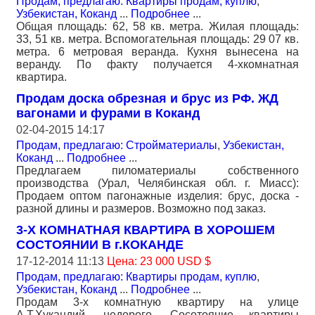
Продам, предлагаю: Квартиры продам, куплю
,
Узбекистан, Коканд
...
Подробнее
...
Общая площадь: 62, 58 кв. метра. Жилая площадь:
33, 51 кв. метра. Вспомогательная площадь: 29 07 кв.
метра. 6 метровая веранда. Кухня вынесена на
веранду. По факту получается 4-хкомнатная
квартира.
Продам доска обрезная и брус из РФ. ЖД
вагонами и фурами в Коканд
02-04-2015 14:17
Продам, предлагаю: Стройматериалы
,
Узбекистан,
Коканд
...
Подробнее
...
Предлагаем пиломатериалы собственного
производства (Урал, Челябинская обл. г. Миасс):
Продаем оптом пагонажные изделия: брус, доска -
разной длины и размеров. Возможно под заказ.
3-Х КОМНАТНАЯ КВАРТИРА В ХОРОШЕМ
СОСТОЯНИИ В г.КОКАНДЕ
17-12-2014 11:13
Цена: 23 000 USD $
Продам, предлагаю: Квартиры продам, куплю
,
Узбекистан, Коканд
...
Подробнее
...
Продам 3-х комнатную квартиру на улице
А.Т.Хукандий, недорого. Сосотояние квартиры