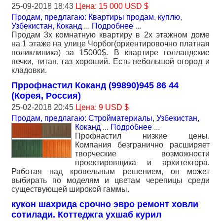
25-09-2018 18:43
Цена: 15 000 USD $
Продам, предлагаю: Квартиры продам, куплю
,
Узбекистан, Коканд
...
Подробнее
...
Продам 3х комнатную квартиру в 2х этажном доме
на 1 этаже на улице Чорбог(ориентировочно платная
поликлиника) за 15000$. В квартире голландские
печки, титан, газ хороший. Есть небольшой огород и
кладовки.
Пррофнастил Коканд (99890)945 86 44
(Корея, Россия)
25-02-2018 20:45
Цена: 9 USD $
Продам, предлагаю: Стройматериалы
,
Узбекистан,
Коканд
...
Подробнее
...
Профнастил низкие цены.
Компания безгранично расширяет
творческие возможности
проектировщика и архитектора.
Работая над кровельным решением, он может
выбирать по моделям и цветам черепицы среди
существующей широкой гаммы.
кукон шахрида срочно эвро ремонт ховли
сотилади. Коттеджга ухшаб курил