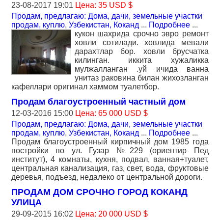
23-08-2017 19:01
Цена: 35 USD $
Продам, предлагаю: Дома, дачи, земельные участки
продам, куплю
,
Узбекистан, Коканд
...
Подробнее
...
кукон шахрида срочно эвро ремонт
ховли сотилади. ховлида мевали
дарахтлар бор. ховли брусчатка
килинган. иккита хужаликка
мулжалланган .уй ичида ванна
унитаз раковина билан жихозланган
кафеллари оригинал хаммом туалетбор.
Продам благоустроенный частный дом
12-03-2016 15:00
Цена: 65 000 USD $
Продам, предлагаю: Дома, дачи, земельные участки
продам, куплю
,
Узбекистан, Коканд
...
Подробнее
...
Продам благоустроенный кирпичный дом 1985 года
постройки по ул. Гузар №229 (ориентир Пед
институт), 4 комнаты, кухня, подвал, ванная+туалет,
центральная канализация, газ, свет, вода, фруктовые
деревья, подъезд, недалеко от центральной дороги.
ПРОДАМ ДОМ СРОЧНО ГОРОД КОКАНД
УЛИЦА
29-09-2015 16:02
Цена: 20 000 USD $