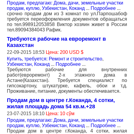
Продам, предлагаю: Дома, дачи, земельные участки
продам, куплю
,
Узбекистан, Коканд
...
Подробнее
...
срочно продам дом из 3 комнат по ул.Парпошабоф
требуется переоформления документов обращаться
по тел.998912053858 Виктор хозяин живет в России
тел.89094384043 Рафик.
Требуются рабочие на евроремонт в
Казахстан
22-09-2015 18:53
Цена: 200 USD $
Купить, требуется: Ремонт и строительство
,
Узбекистан, Коканд
...
Подробнее
...
Требуются рабочие для внутренних
работ(евроремонт) 2-х этажного дома в
Астане(Казахстан). Требуется специалист по
гипсокартону, штукатурке, кафель, обои и т.д.
Проживание, питание, документы обеспечивается.
Продам дом в центре г.Коканда, 4 сотки,
жилая площадь дома 54 кв.м.+28
23-07-2015 18:10
Цена: 10 сўм
Продам, предлагаю: Дома, дачи, земельные участки
продам, куплю
,
Узбекистан, Коканд
...
Подробнее
...
Продам дом в центре г.Коканда, 4 сотки, жилая