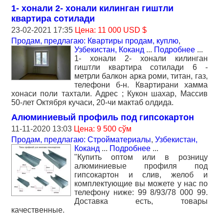
1- хонали 2- хонали килинган гиштли
квартира сотилади
23-02-2021 17:35
Цена: 11 000 USD $
Продам, предлагаю: Квартиры продам, куплю
,
Узбекистан, Коканд
...
Подробнее
...
1- хонали 2- хонали килинган
гиштли квартира сотилади 6 -
метрли балкон арка роми, титан, газ,
телефони б-н. Квартирани хамма
хонаси поли тахтали. Адрес ; Кукон шахар, Массив
50-лет Октября кучаси, 20-чи мактаб олдида.
Алюминиевый профиль под гипсокартон
11-11-2020 13:03
Цена: 9 500 сўм
Продам, предлагаю: Стройматериалы
,
Узбекистан,
Коканд
...
Подробнее
...
"Купить оптом или в розницу
алюминиевые профиля под
гипсокартон и слив, желоб и
комплектующие вы можете у нас по
телефону ниже: 99 8/93/78 000 99.
Доставка есть, товары
качественные.