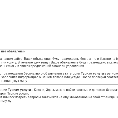
 нет объявлений.
 на нашем сайте. Ваши объявления будут размещены бесплатно и быстро на fr
и услугу. В течение двух минут Ваше объявление будет размещено в категор
Ваш emial и в список предложений в панели управления.
 от размещения бесплатного объявления в категории
Туризм услуги
в регион
 заполните информацию о Вашем товаре или услуге. После проверки соотве
ечение двух минут.
гории
Туризм услуги
в Коканд. Здесь можно найти частные и деловые
беспла
ории Туризм услуги.
ия
или посмотреть запросы заказчиков на опубликованное на этой странице
ем углу.