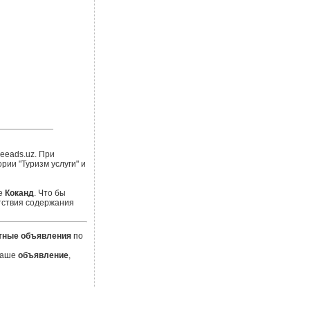
eeads.uz. При
ии "Туризм услуги" и
е
Коканд
. Что бы
тствия содержания
тные объявления
по
 Ваше
объявление
,