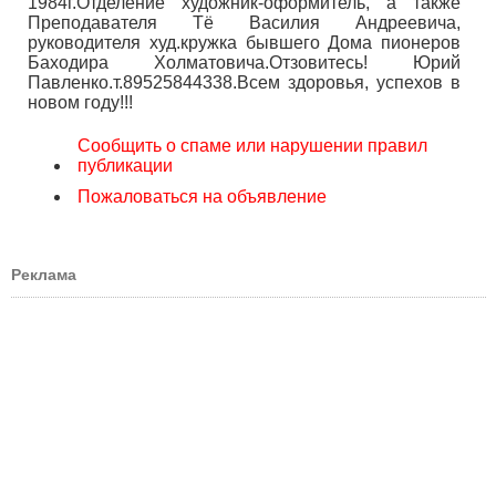
1984г.Отделение художник-оформитель, а также
Преподавателя Тё Василия Андреевича,
руководителя худ.кружка бывшего Дома пионеров
Баходира Холматовича.Отзовитесь! Юрий
Павленко.т.89525844338.Всем здоровья, успехов в
новом году!!!
Сообщить о спаме или нарушении правил
публикации
Пожаловаться на объявление
Реклама