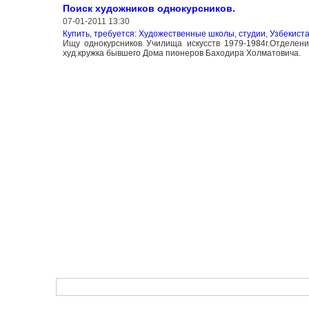
Поиск художников однокурсников.
07-01-2011 13:30
Купить, требуется: Художественные школы, студии
,
Узбекиста
Ищу однокурсников Училища искусств 1979-1984г.Отделен
худ.кружка бывшего Дома пионеров Баходира Холматовича.