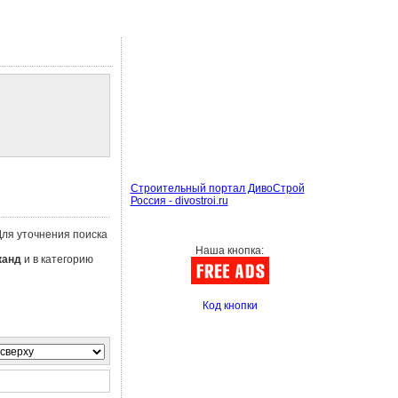
Строительный портал ДивоСтрой
Россия - divostroi.ru
Для уточнения поиска
Наша кнопка:
канд
и в категорию
Код кнопки