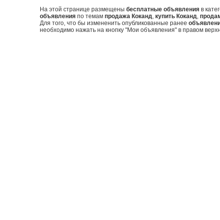
На этой странице размещены
бесплатные объявления
в кате
объявления
по темам
продажа Коканд
,
купить Коканд
,
прода
Для того, что бы измененить опубликованные ранее
объявлен
необходимо нажать на кнопку "Мои объявления" в правом верхн