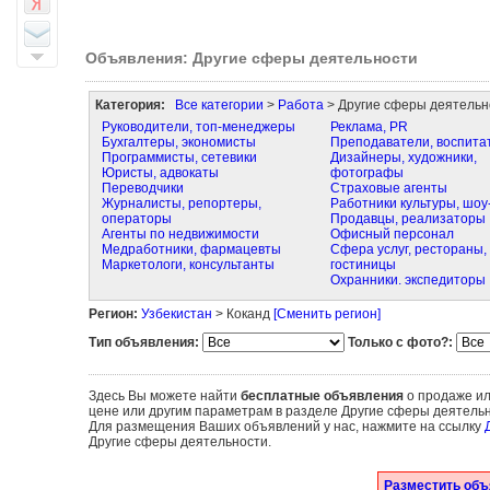
Объявления: Другие сферы деятельности
Категория:
Все категории
>
Работа
> Другие сферы деятельн
Руководители, топ-менеджеры
Реклама, PR
Бухгалтеры, экономисты
Преподаватели, воспита
Программисты, сетевики
Дизайнеры, художники,
Юристы, адвокаты
фотографы
Переводчики
Страховые агенты
Журналисты, репортеры,
Работники культуры, шоу
операторы
Продавцы, реализаторы
Агенты по недвижимости
Офисный персонал
Медработники, фармацевты
Сфера услуг, рестораны,
Маркетологи, консультанты
гостиницы
Охранники. экспедиторы
Регион:
Узбекистан
> Коканд
[Сменить регион]
Тип объявления:
Только с фото?:
Здесь Вы можете найти
бесплатные объявления
о продаже ил
цене или другим параметрам в разделе Другие сферы деятельн
Для размещения Ваших объявлений у нас, нажмите на ссылку
Другие сферы деятельности.
Разместить объ