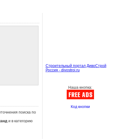
Строительный портал ДивоСтрой
Россия - divostroi.ru
Наша кнопка:
Код кнопки
 уточнения поиска по
канд
и в категорию