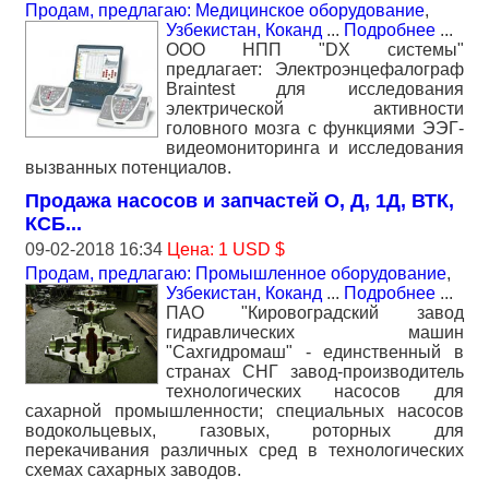
Продам, предлагаю: Медицинское оборудование
,
Узбекистан, Коканд
...
Подробнее
...
ООО НПП "DX системы"
предлагает: Электроэнцефалограф
Braintest для исследования
электрической активности
головного мозга с функциями ЭЭГ-
видеомониторинга и исследования
вызванных потенциалов.
Продажа насосов и запчастей О, Д, 1Д, ВТК,
КСБ...
09-02-2018 16:34
Цена: 1 USD $
Продам, предлагаю: Промышленное оборудование
,
Узбекистан, Коканд
...
Подробнее
...
ПАО "Кировоградский завод
гидравлических машин
"Сахгидромаш" - единственный в
странах СНГ завод-производитель
технологических насосов для
сахарной промышленности; специальных насосов
водокольцевых, газовых, роторных для
перекачивания различных сред в технологических
схемах сахарных заводов.