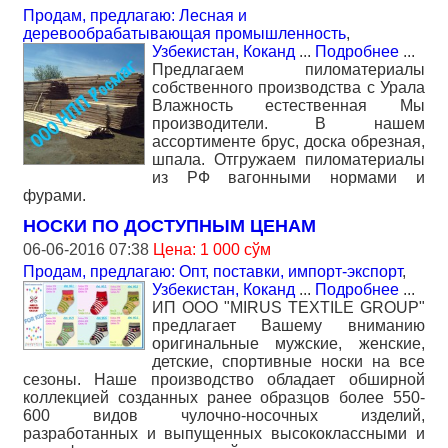
Продам, предлагаю: Лесная и
деревообрабатывающая промышленность
,
Узбекистан, Коканд
...
Подробнее
...
Предлагаем пиломатериалы
собственного производства с Урала
Влажность естественная Мы
производители. В нашем
ассортименте брус, доска обрезная,
шпала. Отгружаем пиломатериалы
из РФ вагонными нормами и
фурами.
НОСКИ ПО ДОСТУПНЫМ ЦЕНАМ
06-06-2016 07:38
Цена: 1 000 сўм
Продам, предлагаю: Опт, поставки, импорт-экспорт
,
Узбекистан, Коканд
...
Подробнее
...
ИП OOO "MIRUS TEXTILE GROUP"
предлагает Вашему вниманию
оригинальные мужские, женские,
детские, спортивные носки на все
сезоны. Наше производство обладает обширной
коллекцией созданных ранее образцов более 550-
600 видов чулочно-носочных изделий,
разработанных и выпущенных высококлассными и