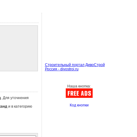
Строительный портал ДивоСтрой
Россия - divostroi.ru
Наша кнопка:
д
. Для уточнения
Код кнопки
канд
и в категорию