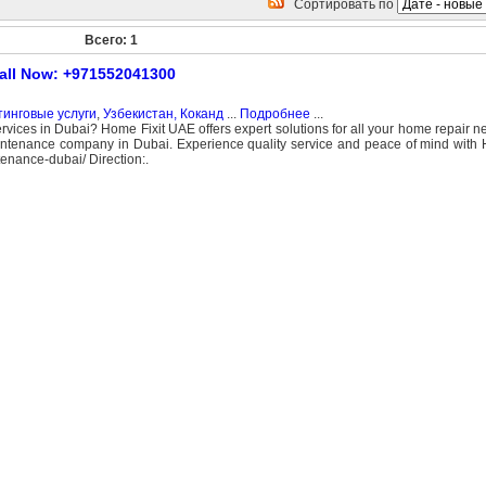
Сортировать по
Всего: 1
all Now: +971552041300
инговые услуги
,
Узбекистан, Коканд
...
Подробнее
...
vices in Dubai? Home Fixit UAE offers expert solutions for all your home repair n
ntenance company in Dubai. Experience quality service and peace of mind with 
tenance-dubai/ Direction:.